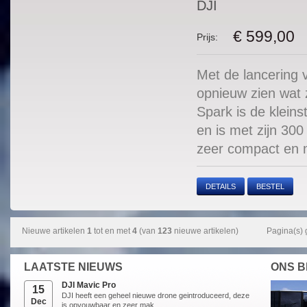
DJI
€ 599,00
Prijs:
Met de lancering 
opnieuw zien wat 
Spark is de kleins
en is met zijn 30
zeer compact en m
DETAILS
BESTEL
Nieuwe artikelen
1
tot en met
4
(van
123
nieuwe artikelen)
Pagina(s)
LAATSTE NIEUWS
ONS B
DJI Mavic Pro
15
DJI heeft een geheel nieuwe drone geintroduceerd, deze
Dec
is opvouwbaar en zeer mak ...