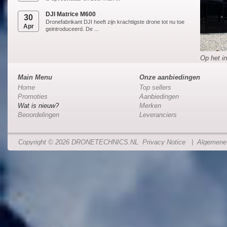
DJI Matrice M600
30
Dronefabrikant DJI heeft zijn krachtigste drone tot nu toe
Apr
geintroduceerd. De ...
Op het in
Main Menu
Onze aanbiedingen
Home
Top sellers
Promoties
Aanbiedingen
Wat is nieuw?
Merken
Beoordelingen
Leveranciers
Copyright © 2026
DRONETECHNICS.NL
Privacy Notice
|
Algemene