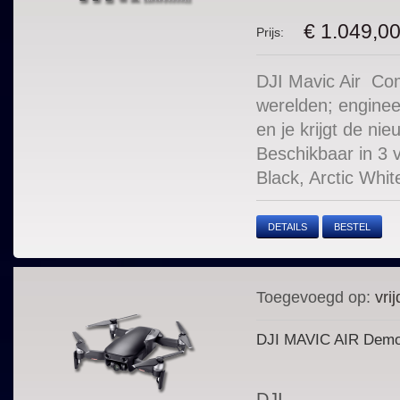
€ 1.049,0
Prijs:
DJI Mavic Air Com
werelden; enginee
en je krijgt de ni
Beschikbaar in 3 
Black, Arctic Whit
DETAILS
BESTEL
Toegevoegd op:
vrij
DJI MAVIC AIR Dem
DJI