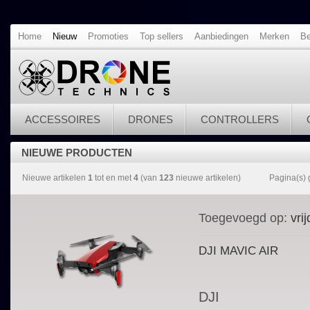
Home
Nieuw
Promoties
Top sellers
Aanbiedingen
Merken
Be
ACCESSOIRES
DRONES
CONTROLLERS
NIEUWE PRODUCTEN
Nieuwe artikelen
1
tot en met
4
(van
123
nieuwe artikelen)
Pagina(s)
Toegevoegd op:
vrij
DJI MAVIC AIR
DJI