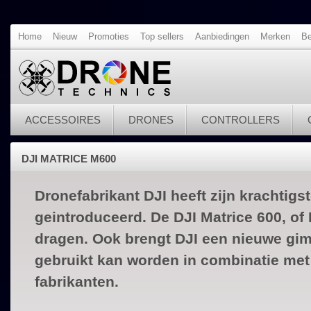
Home
Nieuw
Promoties
Top sellers
Aanbiedingen
Merken
Be
ACCESSOIRES
DRONES
CONTROLLERS
DJI MATRICE M600
Dronefabrikant DJI heeft zijn krachtigst
geintroduceerd. De DJI Matrice 600, of 
dragen. Ook brengt DJI een nieuwe gimb
gebruikt kan worden in combinatie met
fabrikanten.