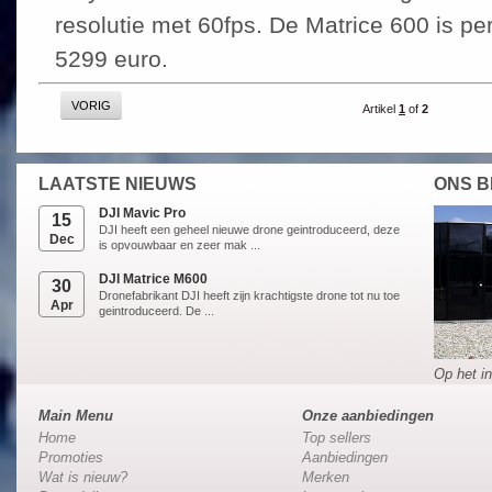
resolutie met 60fps. De Matrice 600 is per
5299 euro.
VORIG
Artikel
1
of
2
LAATSTE NIEUWS
ONS B
DJI Mavic Pro
15
DJI heeft een geheel nieuwe drone geintroduceerd, deze
Dec
is opvouwbaar en zeer mak ...
DJI Matrice M600
30
Dronefabrikant DJI heeft zijn krachtigste drone tot nu toe
Apr
geintroduceerd. De ...
Op het in
Main Menu
Onze aanbiedingen
Home
Top sellers
Promoties
Aanbiedingen
Wat is nieuw?
Merken