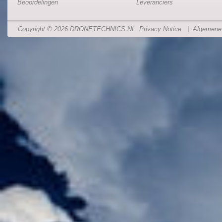
Beoordelingen
Leveranciers
Copyright © 2026
DRONETECHNICS.NL
Privacy Notice
|
Algemene