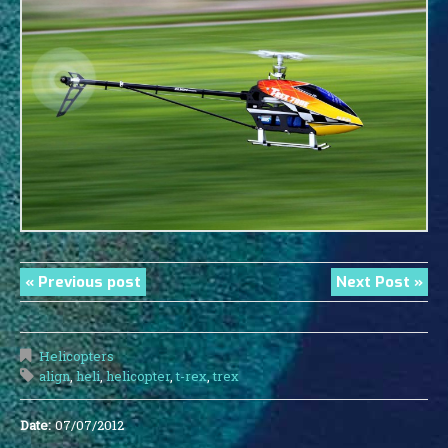
« Previous post
Next Post »
Helicopters
align
,
heli
,
helicopter
,
t-rex
,
trex
Date:
07/07/2012